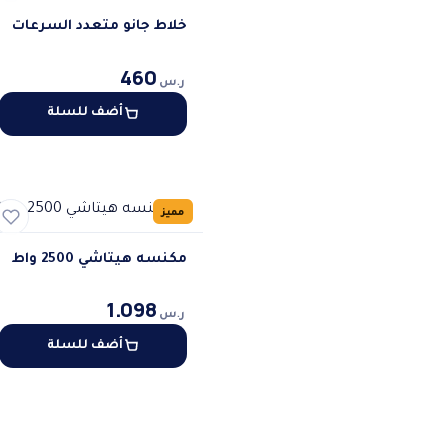
خلاط جانو متعدد السرعات
460
ر.س
أضف للسلة
مميز
مكنسه هيتاشي 2500 واط
1.098
ر.س
أضف للسلة