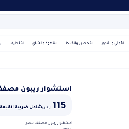
الأواني والقدور
التحضير والخلط
القهوة والشاي
التنظيف
ب
استشوار ريبون مصف
115
ر.س
شامل ضريبة القيمة
استشوار ريبون مصفف شعر