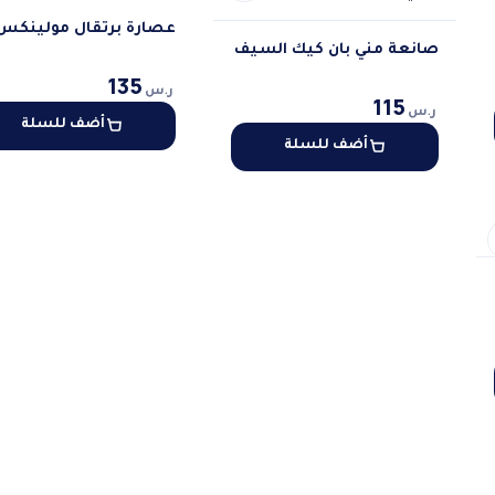
عصارة برتقال مولينكس
صانعة مني بان كيك السيف
135
ر.س
115
ر.س
أضف للسلة
أضف للسلة