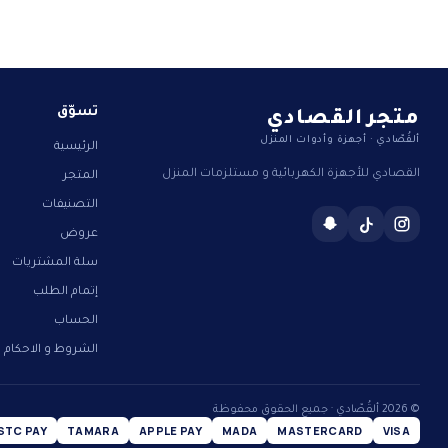
متجر القصادي
تسوّق
ألقُصّادي · أجهزة وأدوات المنزل
الرئيسية
القصادي للأجهزة الكهربائية و مستلزمات المنزل
المتجر
التصنيفات
عروض
سلة المشتريات
إتمام الطلب
الحساب
الشروط و الاحكام
© 2026 ألقُصّادي · جميع الحقوق محفوظة
STC PAY
TAMARA
APPLE PAY
MADA
MASTERCARD
VISA