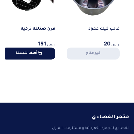
قالب كيك عمود
فرن صناعه تركيه
191
20
ر.س
ر.س
غير متاح
أضف للسلة
متجر القصادي
القصادي للأجهزة الكهربائية و مستلزمات المنزل