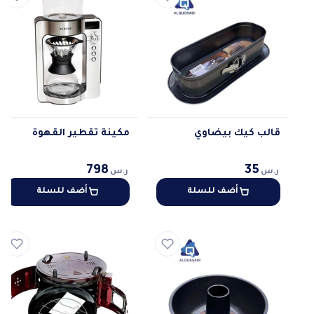
قالب كيك بيضاوي
مكينة تقطير القهوة
798
35
ر.س
ر.س
أضف للسلة
أضف للسلة