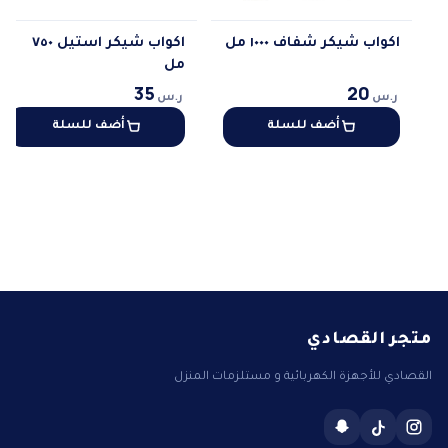
اكواب شيكر شفاف ١٠٠٠ مل
اكواب شيكر استيل ٧٥٠
مل
20
35
ر.س
ر.س
أضف للسلة
أضف للسلة
متجر القصادي
القصادي للأجهزة الكهربائية و مستلزمات المنزل