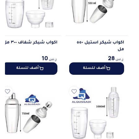
اكواب شيكر استيل ٥٥٠
اكواب شيكر شفاف ٣٠٠ مل
مل
10
28
ر.س
ر.س
أضف للسلة
أضف للسلة