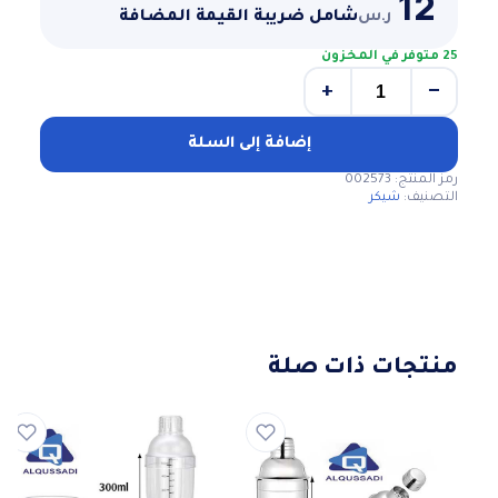
12
ر.س
شامل ضريبة القيمة المضافة
25 متوفر في المخزون
+
−
كمية
اكواب
شيكر
إضافة إلى السلة
شفاف
رمز المنتج:
002573
٥٠٠
التصنيف:
شيكر
مل
منتجات ذات صلة