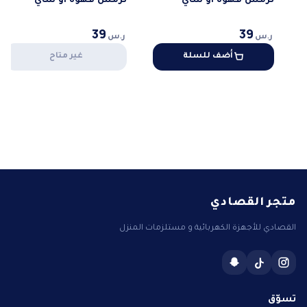
ترمس قهوه او شاي
ترمس قهوه او شاي
39
39
ر.س
ر.س
أضف للسلة
غير متاح
متجر القصادي
القصادي للأجهزة الكهربائية و مستلزمات المنزل
تسوّق