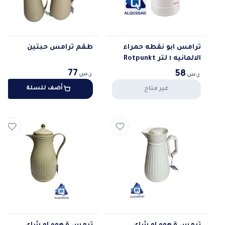
ترامس ابو نقطه حمراء
طقم ترامس حبتين
الالمانيه ١ لتر Rotpunkt
77
58
ر.س
ر.س
أضف للسلة
غير متاح