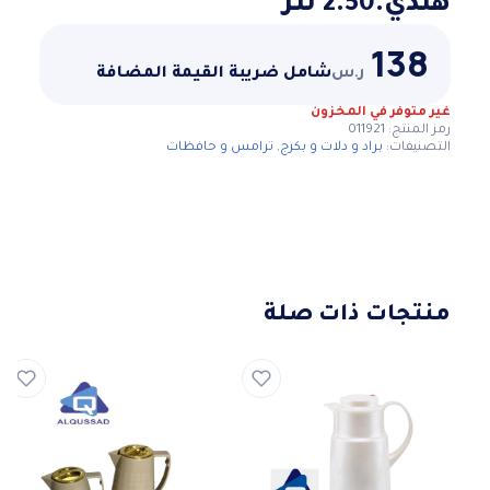
هندي.2.50 لتر
138
ر.س
شامل ضريبة القيمة المضافة
غير متوفر في المخزون
رمز المنتج:
011921
التصنيفات:
براد و دلات و بكرج
,
ترامس و حافظات
منتجات ذات صلة