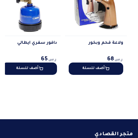
ولاعة فحم وبخور
دافور سفري ايطالي
65
68
ر.س
ر.س
أضف للسلة
أضف للسلة
متجر القصادي