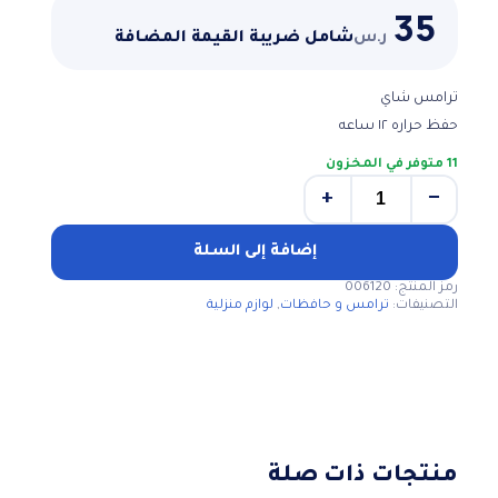
35
ر.س
شامل ضريبة القيمة المضافة
ترامس شاي
حفظ حراره ١٢ ساعه
11 متوفر في المخزون
+
−
كمية
ترمس
شاي
إضافة إلى السلة
1
رمز المنتج:
006120
لتر
التصنيفات:
ترامس و حافظات
,
لوازم منزلية
منتجات ذات صلة