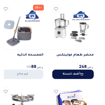
−23٪
محضر طعام مولينكس
الممسحه الذكيه
88
248
115
ر.س
ر.س
أضف للسلة
غير متاح