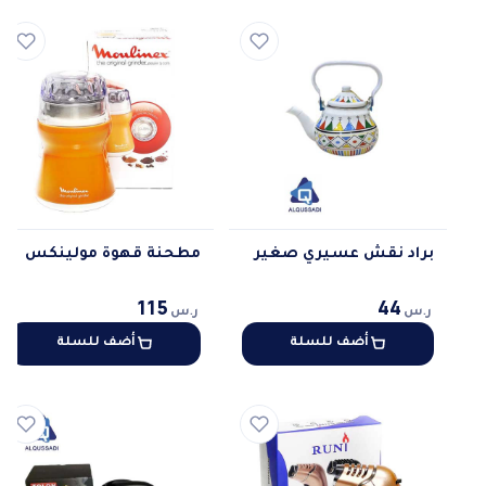
براد نقش عسيري صغير
مطحنة قهوة مولينكس
115
44
ر.س
ر.س
أضف للسلة
أضف للسلة