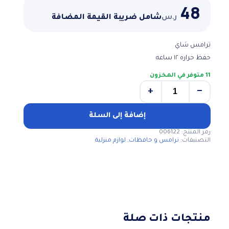
48
ر.س
شامل ضريبة القيمة المضافة
ترامس شاي
حفظ حراره ١٢ ساعه
11 متوفر في المخزون
+
−
كمية
ترمس
شاي
إضافة إلى السلة
2
رمز المنتج:
006122
لتر
التصنيفات:
ترامس و حافظات
,
لوازم منزلية
منتجات ذات صلة