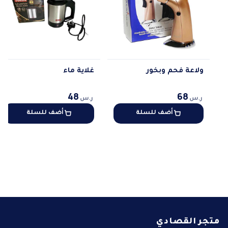
ولاعة فحم وبخور
غلاية ماء
48
68
ر.س
ر.س
أضف للسلة
أضف للسلة
متجر القصادي