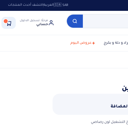
العربية
اكتشف أحدث المنتجات
🇸🇦 SAR
مرحبًا، تسجيل الدخول
حسابي
راد و دلة و بكرج
عروض اليوم
ن
المضافة
اح التشغيل لون رصاصي