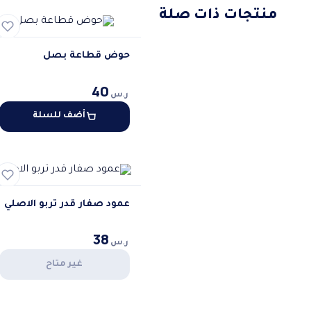
منتجات ذات صلة
حوض قطاعة بصل
40
ر.س
أضف للسلة
عمود صفار قدر تربو الاصلي
38
ر.س
غير متاح