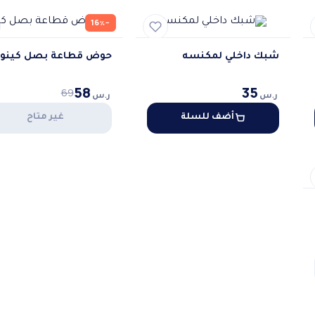
−16٪
شبك داخلي لمكنسه
حوض قطاعة بصل كينود
58
35
69
ر.س
ر.س
أضف للسلة
غير متاح