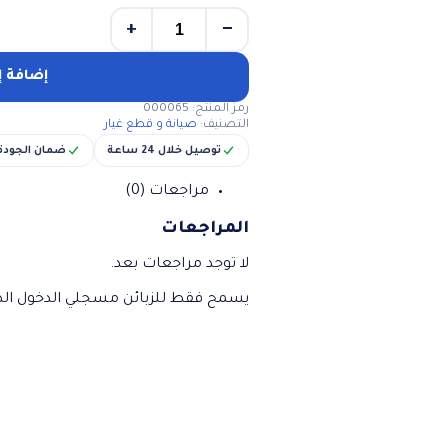
+
−
كمية
جك
خلاط
إضافة إ
كينود
رمز المنتج:
000065
سرعتين
التصنيف:
صيانة و قطع غيار
توصيل خلال 24 ساعة
ضمان الجودة
مراجعات (0)
المراجعات
لا توجد مراجعات بعد.
يسمح فقط للزبائن مسجلي الدخول الذي