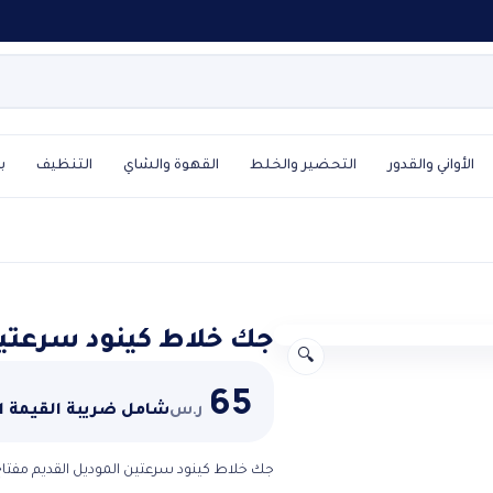
الأواني والقدور
التحضير والخلط
القهوة والشاي
التنظيف
ب
جك خلاط كينود سرعتي
🔍
65
ر.س
شامل ضريبة القيمة 
جك خلاط كينود سرعتين الموديل القديم مفت