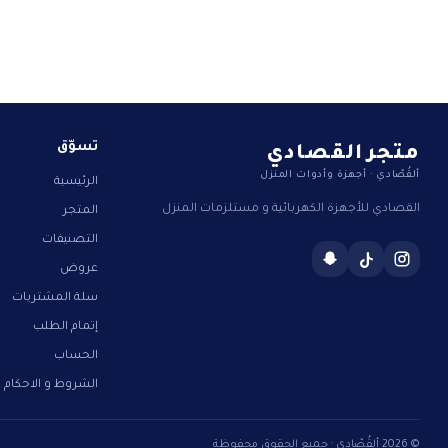
متجر القصادي
تسوّق
ألقُصّادي · أجهزة وأدوات المنزل
الرئيسية
القصادي للأجهزة الكهربائية و مستلزمات المنزل
المتجر
التصنيفات
عروض
سلة المشتريات
إتمام الطلب
الحساب
الشروط و الاحكام
© 2026 ألقُصّادي · جميع الحقوق محفوظة