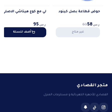
حوض قطاعة بصل كينود
لي مع كوع هيتاشي الاصلي
95
58
69
ر.س
ر.س
غير متاح
أضف للسلة
متجر القصادي
القصادي للأجهزة الكهربائية و مستلزمات المنزل