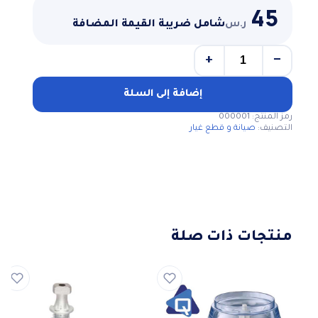
45
ر.س
شامل ضريبة القيمة المضافة
+
−
كمية
جلدة
قدر
إضافة إلى السلة
تربو
رمز المنتج:
000001
مقاس
التصنيف:
صيانة و قطع غيار
4
لتر
منتجات ذات صلة