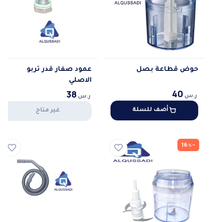
حوض قطاعة بصل
عمود صفار قدر تربو
الاصلي
40
38
ر.س
ر.س
أضف للسلة
غير متاح
−16٪