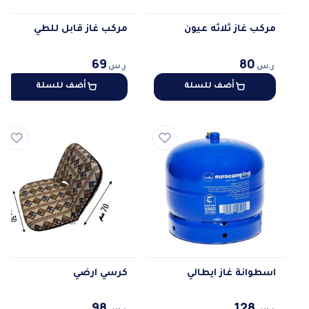
مركب غاز ثلاثه عيون
مركب غاز قابل للطي
69
80
ر.س
ر.س
أضف للسلة
أضف للسلة
اسطوانة غاز ايطالي
كرسي ارضي
98
128
ر.س
ر.س