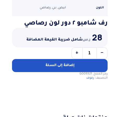
اللون
ابيض, بني, رصاصي
رف شامبو ٢ دور لون رصاصي
28
ر.س
شامل ضريبة القيمة المضافة
+
−
كمية
رف
شامبو
إضافة إلى السلة
٢
رمز المنتج:
G009321
دور
التصنيف:
رفوف
لون
رصاصي