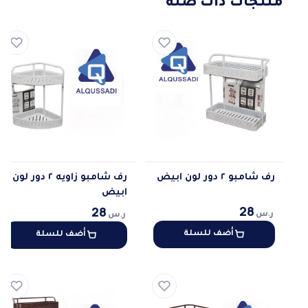
منتجات ذات صلة
رف شامبو ٢ دور لون ابيض
رف شامبو زاويه ٢ دور لون
ابيض
28
28
ر.س
ر.س
أضف للسلة
أضف للسلة