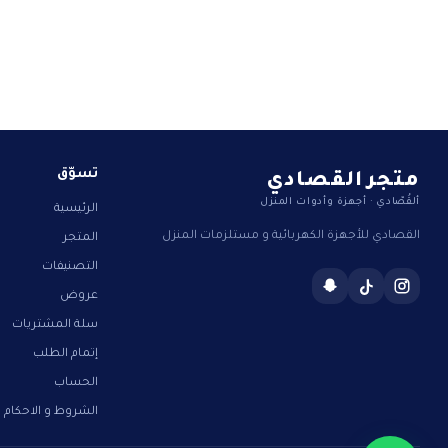
متجر القصادي
تسوّق
ألقُصّادي · أجهزة وأدوات المنزل
الرئيسية
القصادي للأجهزة الكهربائية و مستلزمات المنزل
المتجر
التصنيفات
عروض
سلة المشتريات
إتمام الطلب
الحساب
الشروط و الاحكام