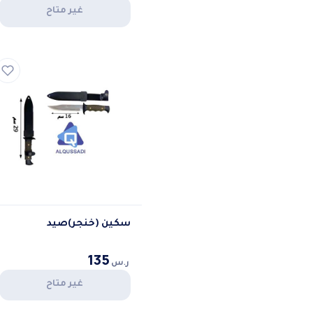
غير متاح
سكين (خنجر)صيد
135
ر.س
غير متاح