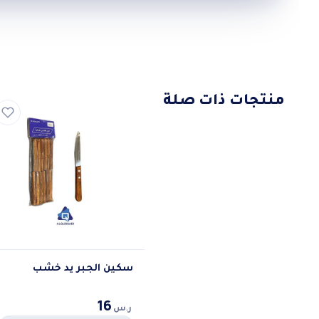
منتجات ذات صلة
سكين الجبر يد خشب
16
ر.س