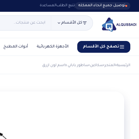
توصيل جميع انحاء الممكله
تتبع الطلب
المساعدة
كل الأقسام
تصفح كل الأقسام
الأجهزة الكهربائية
أدوات المطبخ
الرئيسية
›
المتجر
›
سكاكين
›
ساطور ياباني ٢٥سم لون ازرق