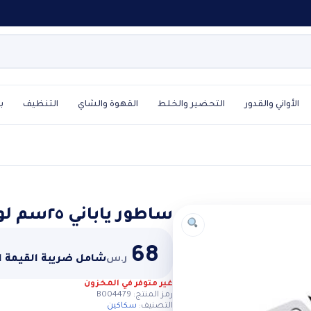
الأواني والقدور
التحضير والخلط
القهوة والشاي
التنظيف
ب
ساطور ياباني ٢٥سم لون ازرق
68
ر.س
شامل ضريبة القيمة 
غير متوفر في المخزون
رمز المنتج:
B004479
التصنيف:
سكاكين