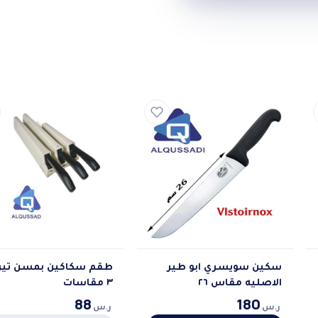
سكين سويسري ابو طير
طقم سكاكين بمسن تير
الاصليه مقاس ٢٦
٣ مقاسات
88
180
ر.س
ر.س