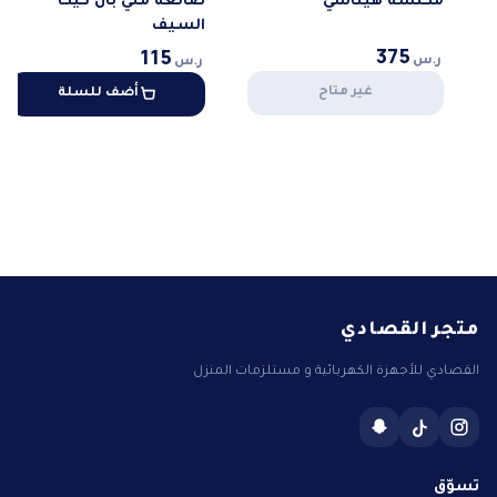
مكنسه هيتاشي
صانعة مني بان كيك
السيف
375
115
ر.س
ر.س
غير متاح
أضف للسلة
متجر القصادي
القصادي للأجهزة الكهربائية و مستلزمات المنزل
تسوّق