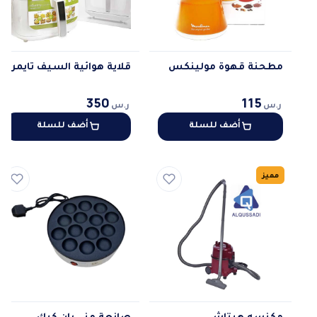
مطحنة قهوة مولينكس
قلاية هوائية السيف تايمر
350
115
ر.س
ر.س
أضف للسلة
أضف للسلة
مميز