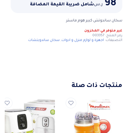
98
ر.س
شامل ضريبة القيمة المضافة
سخان ساندوتش كبير هوم ماستر
غير متوفر في المخزون
رمز المنتج:
003357
التصنيفات:
اجهزة و لوازم منزل و ادوات
,
سخان ساندويتشات
منتجات ذات صلة