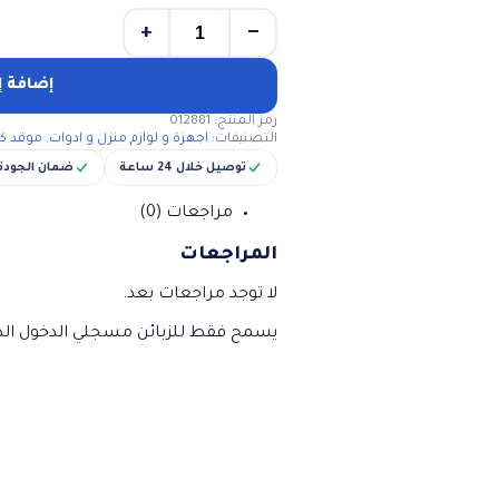
+
−
كمية
سخان
١
إضافة إ
عين
رمز المنتج:
012881
ريبون
التصنيفات:
اجهزة و لوازم منزل و ادوات
,
موقد كه
1000
واط
توصيل خلال 24 ساعة
ضمان الجودة
مراجعات (0)
المراجعات
لا توجد مراجعات بعد.
يسمح فقط للزبائن مسجلي الدخول الذي