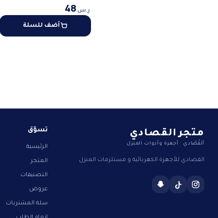
48
ر.س
أضف للسلة
متجر القصادي
تسوّق
ألقُصّادي · أجهزة وأدوات المنزل
الرئيسية
القصادي للأجهزة الكهربائية و مستلزمات المنزل
المتجر
التصنيفات
عروض
سلة المشتريات
إتمام الطلب