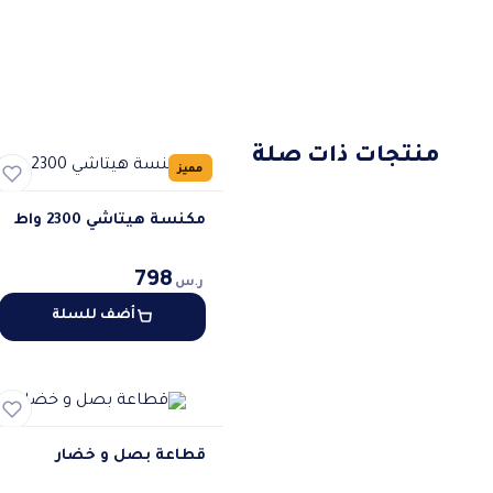
منتجات ذات صلة
مميز
مكنسة هيتاشي 2300 واط
798
ر.س
أضف للسلة
قطاعة بصل و خضار