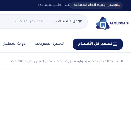
توصيل جميع انحاء الممكله
تتبع الطلب
المساعدة
كل الأقسام
تصفح كل الأقسام
الأجهزة الكهربائية
أدوات المطبخ
الرئيسية
›
المتجر
›
اجهزة و لوازم منزل و ادوات
›
سخان ١ عين ريبون 1000 واط