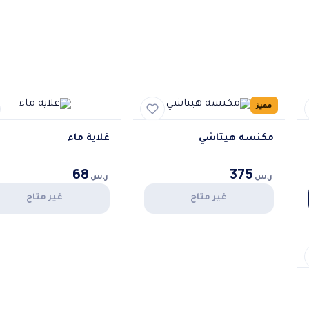
مميز
مكنسه هيتاشي
غلاية ماء
68
375
ر.س
ر.س
غير متاح
غير متاح