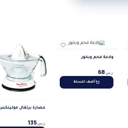
ولاعة فحم وبخور
68
ر.س
أضف للسلة
عصارة برتقال مولينكس
135
ر.س