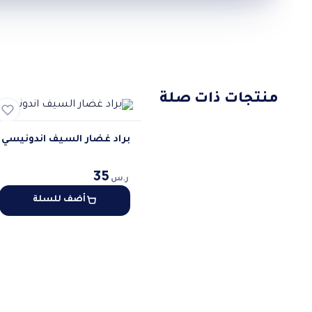
منتجات ذات صلة
براد غضار السيف اندونيسي
35
ر.س
أضف للسلة