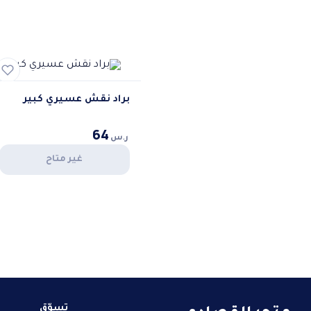
براد نقش عسيري كبير
64
ر.س
غير متاح
متجر القصادي
تسوّق