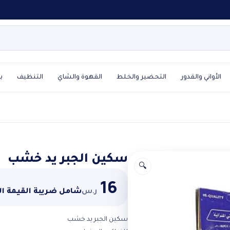
الأواني والقدور
التحضير والخلط
القهوة والشاي
التنظيف
ب
سكين الجبر يد خشب
🔍
16
ر.س
شامل ضريبة القيمة ا
سكين الجبر يد خشب