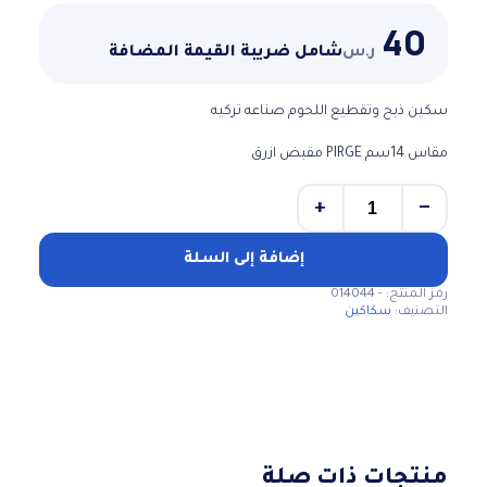
40
ر.س
شامل ضريبة القيمة المضافة
سكين ذبح وتقطيع اللحوم صناعه تركيه
مقاس 14سم PIRGE مقبض ازرق
+
−
كمية
سكين
ذبح
إضافة إلى السلة
وتقطيع
رمز المنتج:
- 014044
اللحوم
التصنيف:
سكاكين
صناعه
تركيه
منتجات ذات صلة