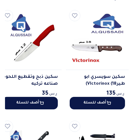
سكين سويسري ابو
سكين ذبح وتقطيع اللحوم
طيرVIctorinox (18)
صناعه تركيه
35
135
ر.س
ر.س
أضف للسلة
أضف للسلة