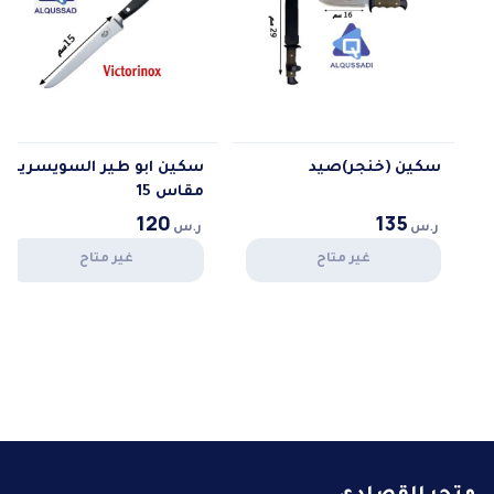
سكين (خنجر)صيد
سكين ابو طير السويسريه
مقاس 15
135
120
ر.س
ر.س
غير متاح
غير متاح
متجر القصادي