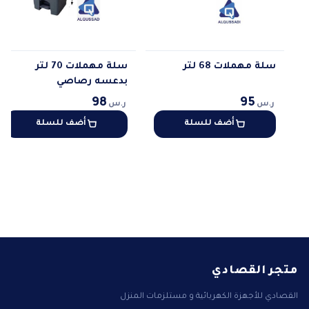
سلة مهملات 68 لتر
سلة مهملات 70 لتر
بدعسه رصاصي
95
98
ر.س
ر.س
أضف للسلة
أضف للسلة
متجر القصادي
القصادي للأجهزة الكهربائية و مستلزمات المنزل