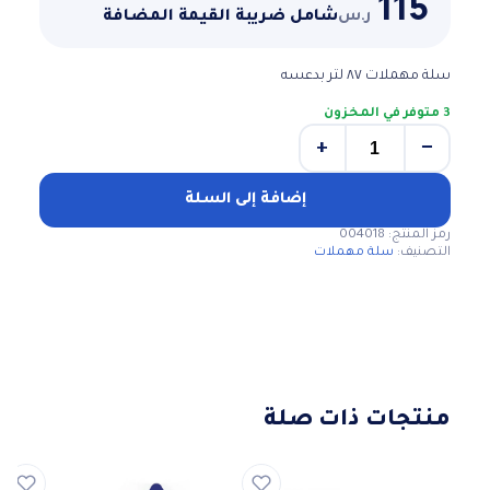
115
ر.س
شامل ضريبة القيمة المضافة
سلة مهملات ٨٧ لتر بدعسه
3 متوفر في المخزون
+
−
كمية
سلة
مهملات
إضافة إلى السلة
87
رمز المنتج:
004018
لتر
التصنيف:
سلة مهملات
منتجات ذات صلة