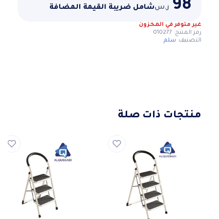
98
ر.س
شامل ضريبة القيمة المضافة
غير متوفر في المخزون
رمز المنتج:
010277
التصنيف:
سلم
منتجات ذات صلة