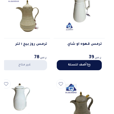
ترمس قهوه او شاي
ترمس روز بيج ١ لتر
78
39
ر.س
ر.س
أضف للسلة
غير متاح