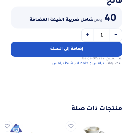
فاتح
40
ر.س
شامل ضريبة القيمة المضافة
+
−
كمية
شنطه
ترامس
إضافة إلى السلة
خانتين
رمز المنتج:
Beige-015292
لون
التصنيفات:
ترامس و حافظات
,
شنط ترامس
بيج
فاتح
منتجات ذات صلة