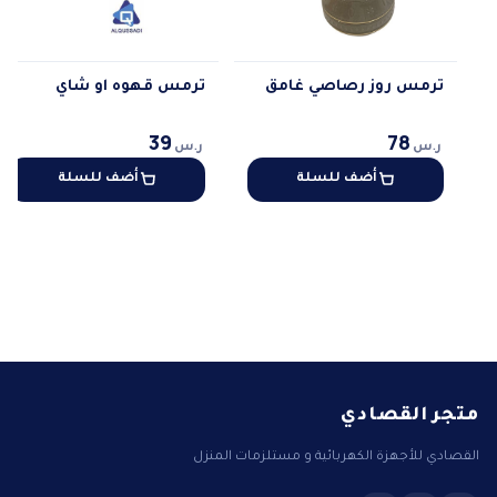
ترمس روز رصاصي غامق
ترمس قهوه او شاي
39
78
ر.س
ر.س
أضف للسلة
أضف للسلة
متجر القصادي
القصادي للأجهزة الكهربائية و مستلزمات المنزل