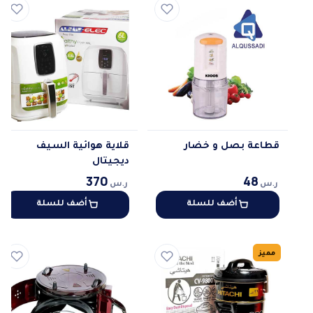
قطاعة بصل و خضار
قلاية هوائية السيف
ديجيتال
48
370
ر.س
ر.س
أضف للسلة
أضف للسلة
مميز