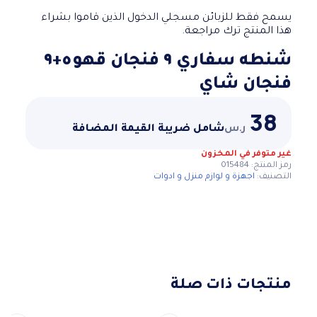
يسمح فقط للزبائن مسجلي الدخول الذين قاموا بشراء
هذا المنتج ترك مراجعة.
شنطه سفاري ٩ فنجان قهوه+٩
فنجان شاي
38
ر.س
شامل ضريبة القيمة المضافة
غير متوفر في المخزون
رمز المنتج:
015484
التصنيف:
اجهزة و لوازم منزل و ادوات
منتجات ذات صلة