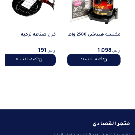
مكنسه هيتاشي 2500 واط
فرن صناعه تركيه
191
1.098
ر.س
ر.س
أضف للسلة
أضف للسلة
متجر القصادي