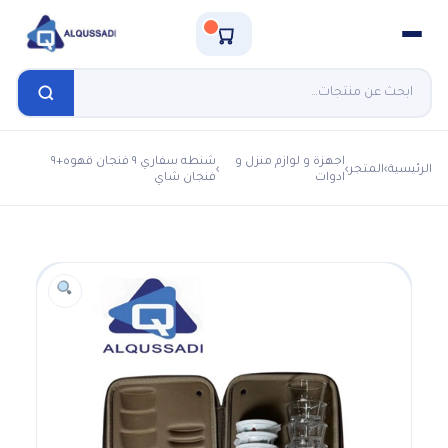
اجهزة و لوازم منزل و
شنطه سفاري ٩ فنجان قهوه+٩
الرئيسية
›
المتجر
›
›
ادوات
فنجان شاي