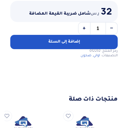
32
ر.س
شامل ضريبة القيمة المضافة
+
−
كمية
صحن
غوزي
إضافة إلى السلة
استيل
رمز المنتج:
012232
بدون
التصنيفات:
اواني
,
صحون
غطاء
مقاس
34سم
منتجات ذات صلة