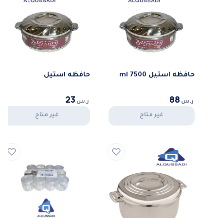
حافظه استيل 7500 ml
حافظه استيل
23
88
ر.س
ر.س
غير متاح
غير متاح