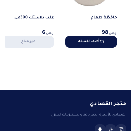
حافظة طعام
علب بلاستك 300مل
6
98
ر.س
ر.س
أضف للسلة
غير متاح
متجر القصادي
القصادي للأجهزة الكهربائية و مستلزمات المنزل