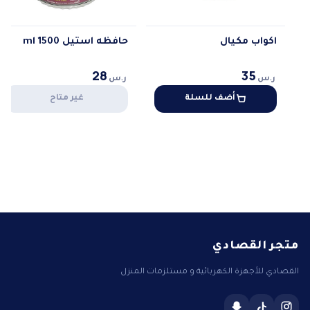
اكواب مكيال
حافظه استيل 1500 ml
28
35
ر.س
ر.س
أضف للسلة
غير متاح
متجر القصادي
القصادي للأجهزة الكهربائية و مستلزمات المنزل