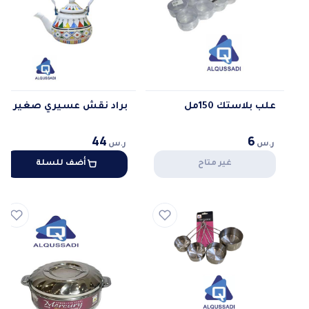
علب بلاستك 150مل
براد نقش عسيري صغير
44
6
ر.س
ر.س
غير متاح
أضف للسلة