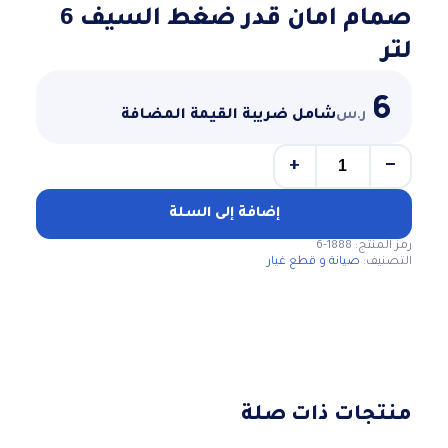
صمام امان قدر ضغط السيف 6
لتر
6
ر.س
شامل ضريبة القيمة المضافة
+
−
كمية
صمام
امان
إضافة إلى السلة
قدر
رمز المنتج:
1888-6
ضغط
التصنيف:
صيانة و قطع غيار
السيف
6
لتر
منتجات ذات صلة