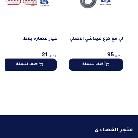
لي مع كوع هيتاشي الاصلي
غيار عصارة بلاط
21
95
ر.س
ر.س
أضف للسلة
أضف للسلة
متجر القصادي