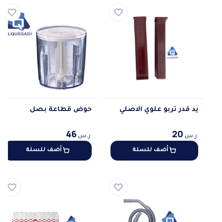
يد قدر تربو علوي الاصلي
حوض قطاعة بصل
46
20
ر.س
ر.س
أضف للسلة
أضف للسلة