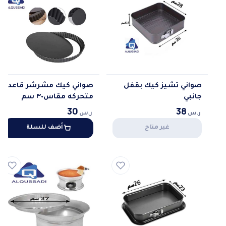
صواني تشيز كيك بقفل
صواني كيك مشرشر قاعده
جانبي
متحركه مقاس٣٠ سم
30
38
ر.س
ر.س
غير متاح
أضف للسلة