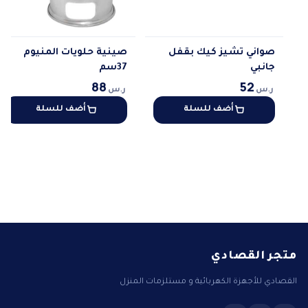
صواني تشيز كيك بقفل
صينية حلويات المنيوم
جانبي
37سم
88
52
ر.س
ر.س
أضف للسلة
أضف للسلة
متجر القصادي
القصادي للأجهزة الكهربائية و مستلزمات المنزل