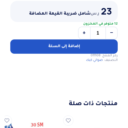
23
ر.س
شامل ضريبة القيمة المضافة
12 متوفر في المخزون
+
−
كمية
صواني
كيك
إضافة إلى السلة
مشرشر
رمز المنتج:
011108
قاعده
التصنيف:
صواني كيك
متحركه
مقاس٢٦
سم
منتجات ذات صلة