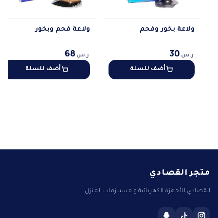
ولاعة بخور وفحم
ولاعة فحم وبخور
68
30
ر.س
ر.س
أضف للسلة
أضف للسلة
متجر القصادي
القصادي للأجهزة الكهربائية و مستلزمات المنزل