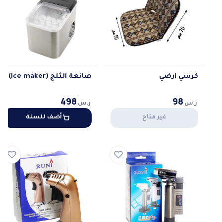
كرسي ارضي
صانعة الثلج (ice maker)
498
98
ر.س
ر.س
غير متاح
أضف للسلة