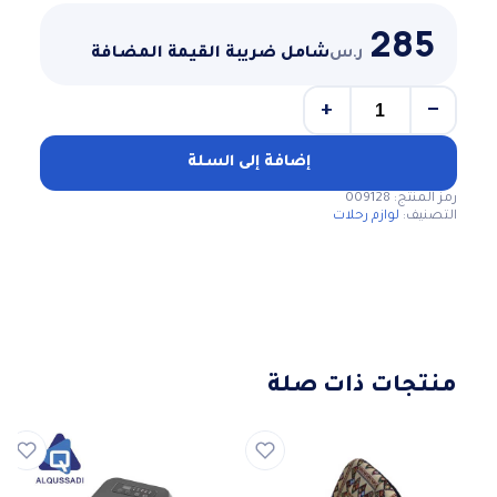
285
ر.س
شامل ضريبة القيمة المضافة
+
−
كمية
طاولة
رحلات
إضافة إلى السلة
قابله
رمز المنتج:
009128
للطي
التصنيف:
لوازم رحلات
وسهلة
الحمل
منتجات ذات صلة