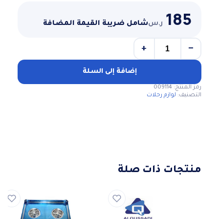
185
ر.س
شامل ضريبة القيمة المضافة
+
−
كمية
طاولة
رحلات
إضافة إلى السلة
قابله
رمز المنتج:
009114
للطي
التصنيف:
لوازم رحلات
وسهلة
الحمل
منتجات ذات صلة