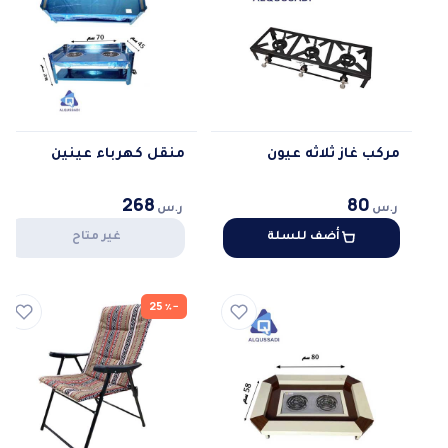
مركب غاز ثلاثه عيون
منقل كهرباء عينين
268
80
ر.س
ر.س
أضف للسلة
غير متاح
−25٪