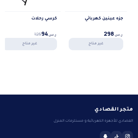
جزه عينين كهربائي
كرسي رحلات
94
298
125
ر.س
ر.س
غير متاح
غير متاح
متجر القصادي
القصادي للأجهزة الكهربائية و مستلزمات المنزل