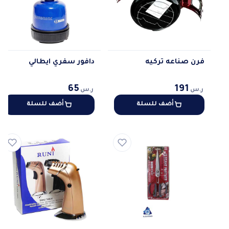
فرن صناعه تركيه
دافور سفري ايطالي
65
191
ر.س
ر.س
أضف للسلة
أضف للسلة