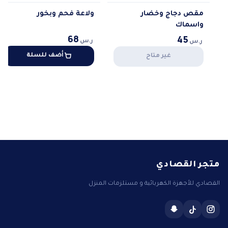
مقص دجاج وخضار
ولاعة فحم وبخور
واسماك
68
45
ر.س
ر.س
أضف للسلة
غير متاح
متجر القصادي
القصادي للأجهزة الكهربائية و مستلزمات المنزل