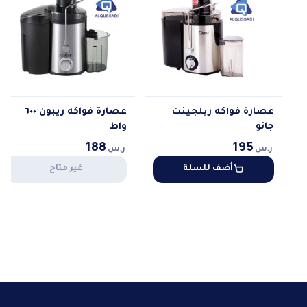
عصارة فواكه ريلجينت
عصارة فواكه ريبون ٦٠٠
جانو
واط
188
195
ر.س
ر.س
أضف للسلة
غير متاح