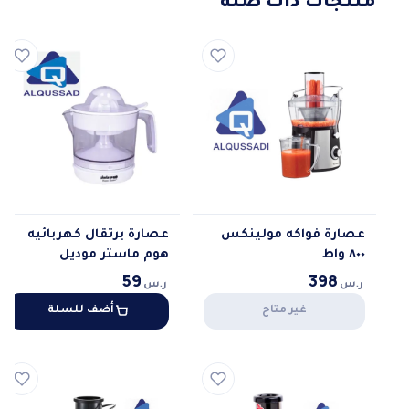
منتجات ذات صلة
عصارة فواكه مولينكس
عصارة برتقال كهربائيه
٨٠٠ واط
هوم ماستر موديل
59
398
ر.س
ر.س
غير متاح
أضف للسلة