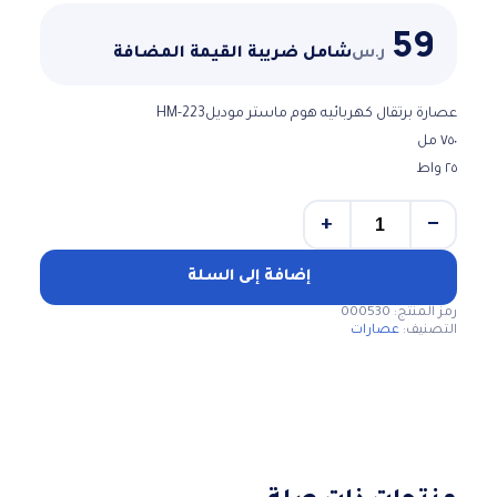
59
ر.س
شامل ضريبة القيمة المضافة
عصارة برتقال كهربائيه هوم ماستر موديلHM-223
٧٥٠ مل
٢٥ واط
+
−
كمية
عصارة
برتقال
إضافة إلى السلة
كهربائيه
رمز المنتج:
000530
هوم
التصنيف:
عصارات
ماستر
موديلHM-
223