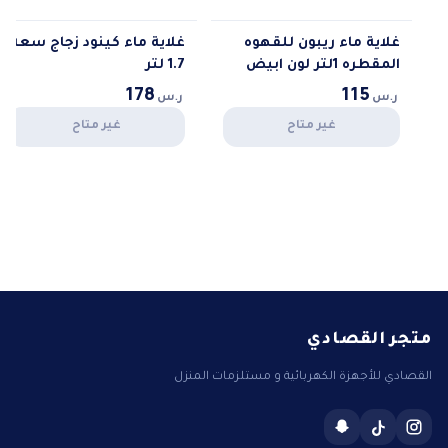
غلاية ماء ريبون للقهوه
غلاية ماء كينود زجاج سعة
المقطره 1لتر لون ابيض
1.7 لتر
178
115
ر.س
ر.س
غير متاح
غير متاح
متجر القصادي
القصادي للأجهزة الكهربائية و مستلزمات المنزل