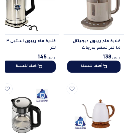
غلاية ماء ريبون ديجيتال
غلاية ماء ريبون استيل ٣
١.٥ لتر تحكم بدرجات
لتر
الغليان
145
138
ر.س
ر.س
أضف للسلة
أضف للسلة