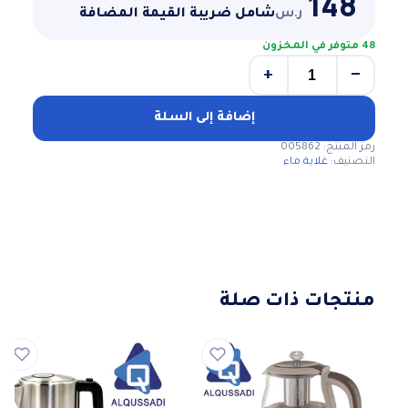
148
ر.س
شامل ضريبة القيمة المضافة
48 متوفر في المخزون
+
−
كمية
غلاية
ماء
إضافة إلى السلة
كهربائيه
رمز المنتج:
005862
ريبون
التصنيف:
غلاية ماء
٥
لتر
منتجات ذات صلة