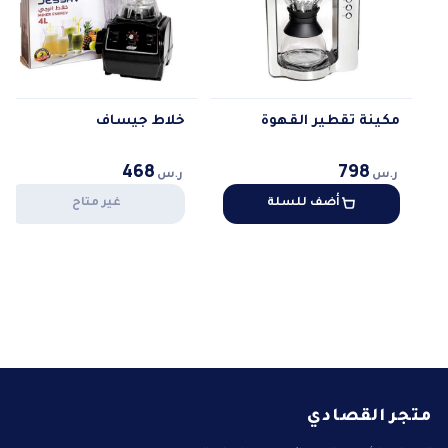
مكينة تقطير القهوة
خلاط جيساف
468
798
ر.س
ر.س
أضف للسلة
غير متاح
متجر القصادي