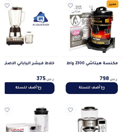
مميز
مكنسة هيتاشي 2300 واط
خلاط فيشر الياباني الاصلي
375
798
ر.س
ر.س
أضف للسلة
أضف للسلة