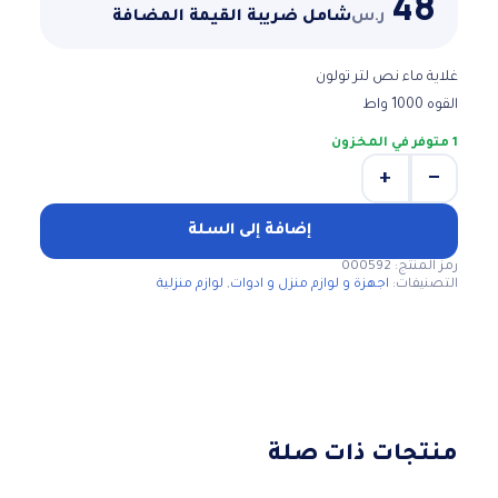
48
ر.س
شامل ضريبة القيمة المضافة
غلاية ماء نص لتر تولون
القوه 1000 واط
1 متوفر في المخزون
+
−
كمية
غلاية
ماء
إضافة إلى السلة
رمز المنتج:
000592
التصنيفات:
اجهزة و لوازم منزل و ادوات
,
لوازم منزلية
منتجات ذات صلة