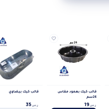
قالب كيك بعمود مقاس
قالب كيك بيضاوي
24سم
35
19
ر.س
ر.س