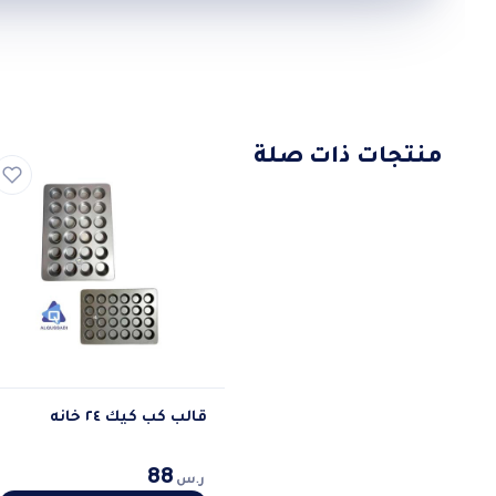
منتجات ذات صلة
قالب كب كيك ٢٤ خانه
88
ر.س