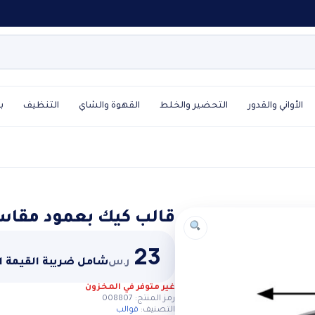
الأواني والقدور
التحضير والخلط
القهوة والشاي
التنظيف
ب
قالب كيك بعمود مقاس 26
23
ر.س
شامل ضريبة القيمة 
غير متوفر في المخزون
رمز المنتج:
008807
التصنيف:
قوالب