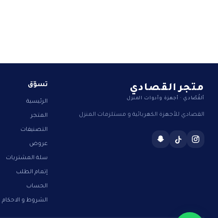
متجر القصادي
تسوّق
ألقُصّادي · أجهزة وأدوات المنزل
الرئيسية
القصادي للأجهزة الكهربائية و مستلزمات المنزل
المتجر
التصنيفات
عروض
سلة المشتريات
إتمام الطلب
الحساب
الشروط و الاحكام