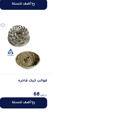
أضف للسلة
قوالب كيك فاخره
68
ر.س
أضف للسلة