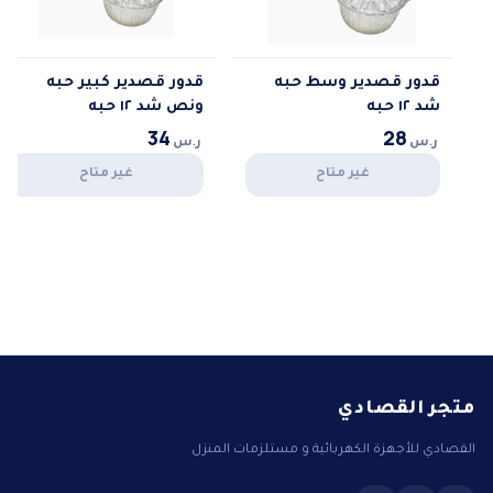
قدور قصدير وسط حبه
قدور قصدير كبير حبه
شد ١٢ حبه
ونص شد ١٢ حبه
34
28
ر.س
ر.س
غير متاح
غير متاح
متجر القصادي
القصادي للأجهزة الكهربائية و مستلزمات المنزل