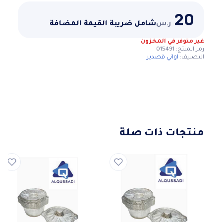
20
ر.س
شامل ضريبة القيمة المضافة
غير متوفر في المخزون
رمز المنتج:
015491
التصنيف:
اواني قصدير
منتجات ذات صلة