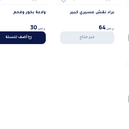
براد نقش عسيري كبير
ولاعة بخور وفحم
30
64
ر.س
ر.س
غير متاح
أضف للسلة