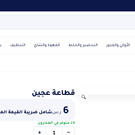
الأواني والقدور
التحضير والخلط
القهوة والشاي
التنظيف
ب
قطاعة عجين
🔍
6
ر.س
شامل ضريبة القيمة الم
24 متوفر في المخزون
+
−