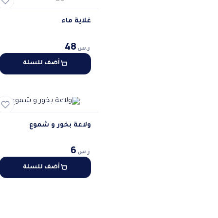
غلاية ماء
48
ر.س
أضف للسلة
ولاعة بخور و شموع
6
ر.س
أضف للسلة