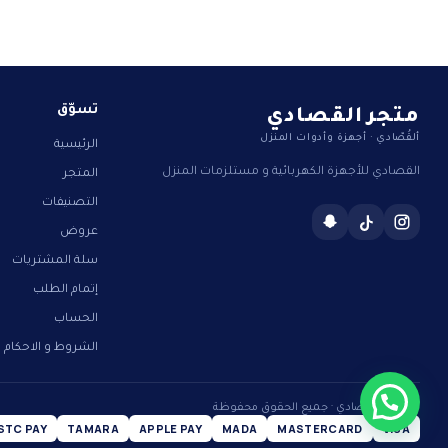
متجر القصادي
تسوّق
ألقُصّادي · أجهزة وأدوات المنزل
الرئيسية
القصادي للأجهزة الكهربائية و مستلزمات المنزل
المتجر
التصنيفات
عروض
سلة المشتريات
إتمام الطلب
الحساب
الشروط و الاحكام
© 2026 ألقُصّادي · جميع الحقوق محفوظة
STC PAY
TAMARA
APPLE PAY
MADA
MASTERCARD
VISA