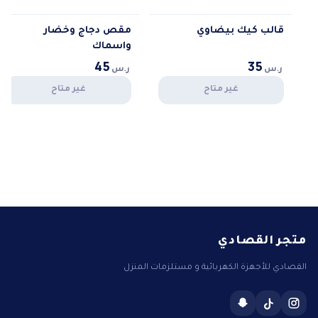
قالب كيك بيضاوي
مقص دجاج وخضار
واسماك
35
45
ر.س
ر.س
غير متاح
غير متاح
متجر القصادي
القصادي للأجهزة الكهربائية و مستلزمات المنزل