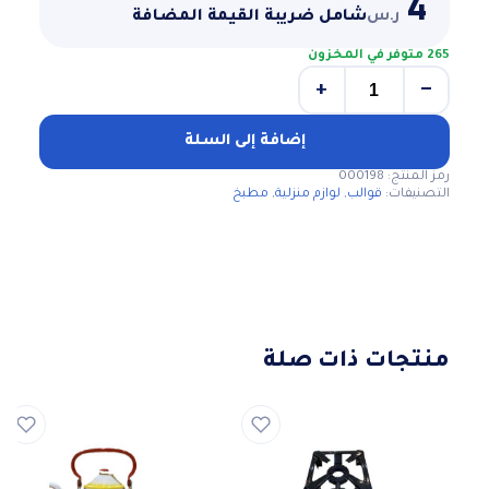
4
ر.س
شامل ضريبة القيمة المضافة
265 متوفر في المخزون
+
−
كمية
قوالب
سمبوسه
إضافة إلى السلة
بلاستيك
رمز المنتج:
000198
التصنيفات:
قوالب
,
لوازم منزلية
,
مطبخ
منتجات ذات صلة