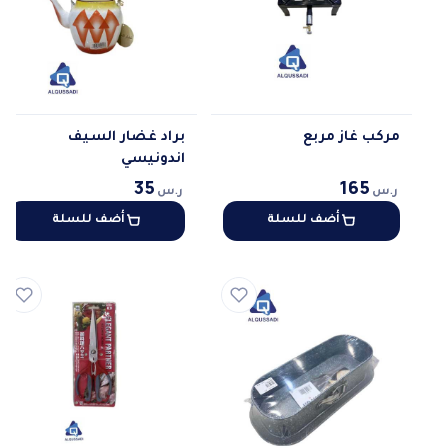
مركب غاز مربع
براد غضار السيف
اندونيسي
165
35
ر.س
ر.س
أضف للسلة
أضف للسلة