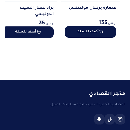
عصارة برتقال مولينكس
براد غضار السيف
اندونيسي
135
35
ر.س
ر.س
أضف للسلة
أضف للسلة
متجر القصادي
القصادي للأجهزة الكهربائية و مستلزمات المنزل