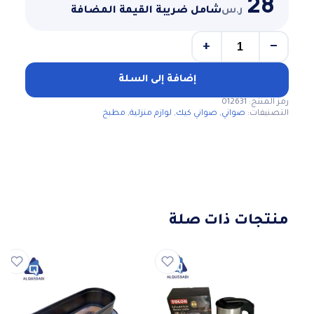
28
ر.س
شامل ضريبة القيمة المضافة
+
−
كمية
قوالب
كيك
إضافة إلى السلة
بقفل
رمز المنتج:
012631
جانبي
التصنيفات:
صواني
,
صواني كيك
,
لوازم منزلية
,
مطبخ
منتجات ذات صلة