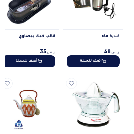
غلاية ماء
قالب كيك بيضاوي
35
48
ر.س
ر.س
أضف للسلة
أضف للسلة