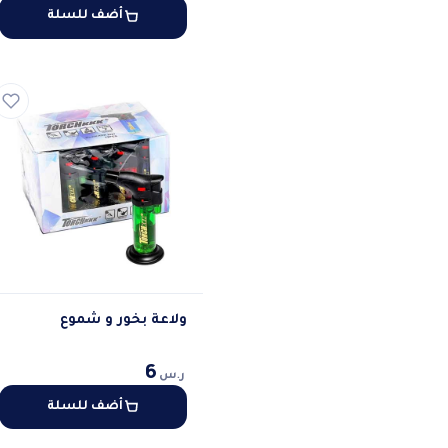
أضف للسلة
ولاعة بخور و شموع
6
ر.س
أضف للسلة