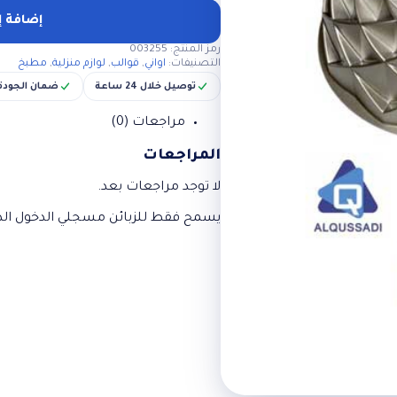
قوالب
كيك
إضافة إ
فاخره
رمز المنتج:
003255
التصنيفات:
اواني
,
قوالب
,
لوازم منزلية
,
مطبخ
توصيل خلال 24 ساعة
ضمان الجودة
مراجعات (0)
المراجعات
لا توجد مراجعات بعد.
يسمح فقط للزبائن مسجلي الدخول الذي