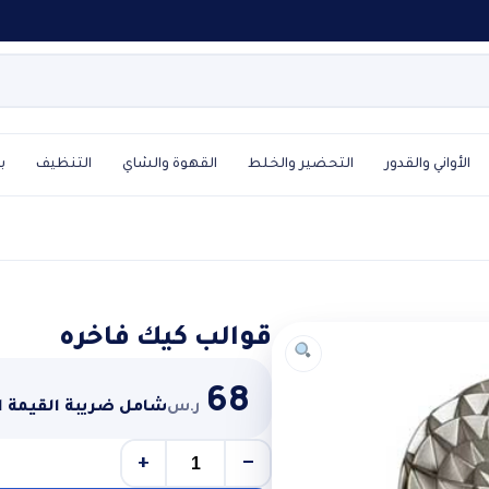
الأواني والقدور
التحضير والخلط
القهوة والشاي
التنظيف
ب
قوالب كيك فاخره
68
ر.س
شامل ضريبة القيمة 
+
−
كمية