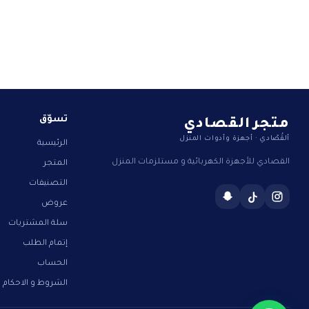
متجر القصادي
تسوّق
ألقُصّادي · أجهزة وأدوات المنزل
الرئيسية
القصادي للأجهزة الكهربائية و مستلزمات المنزل
المتجر
التصنيفات
عروض
سلة المشتريات
إتمام الطلب
الحساب
الشروط و الاحكام