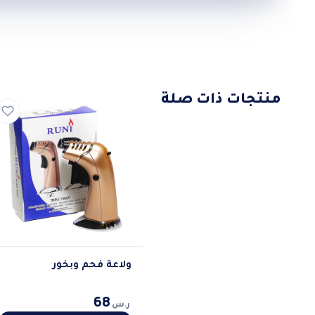
منتجات ذات صلة
ولاعة فحم وبخور
68
ر.س