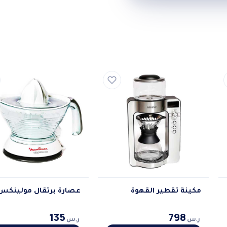
مكينة تقطير القهوة
عصارة برتقال مولينكس
135
798
ر.س
ر.س