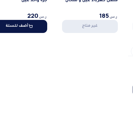
منقل كهرباء عين و سخان
جزه واحد عين
220
185
ر.س
ر.س
غير متاح
أضف للسلة