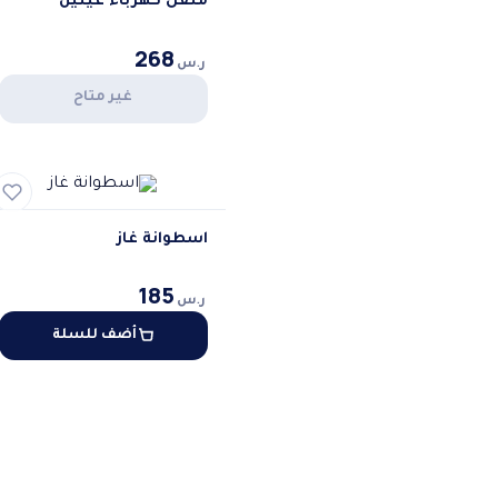
منقل كهرباء عينين
268
ر.س
غير متاح
اسطوانة غاز
185
ر.س
أضف للسلة