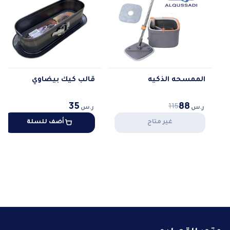
الممسحه الذكيه
قالب كيك بيضاوي
35
88
115
ر.س
ر.س
غير متاح
أضف للسلة
متجر القصادي