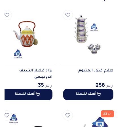
طقم قدور المنيوم
براد غضار السيف
اندونيسي
258
35
ر.س
ر.س
أضف للسلة
أضف للسلة
−23٪