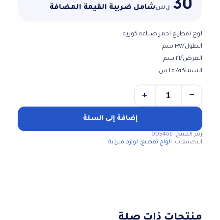
30
ر.س
شامل ضريبة القيمة المضافة
لوح تقطيع احمر صناعه كوريه
الطول/٣٧ سم
العرض/٢١ سم
السماكه/١.٥٠ س
+
−
كمية
لوح
تقطيع
إضافة إلى السلة
احمر
رمز المنتج:
005466
صناعه
التصنيفات:
الواح تقطيع
,
لوازم منزلية
كوريه
منتجات ذات صلة