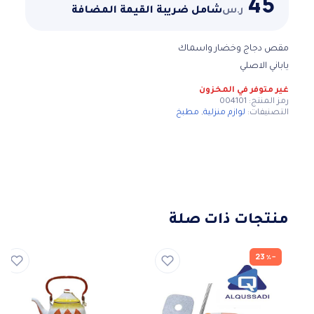
45
ر.س
شامل ضريبة القيمة المضافة
مقص دجاج وخضار واسماك
ياباني الاصلي
غير متوفر في المخزون
رمز المنتج:
004101
التصنيفات:
لوازم منزلية
,
مطبخ
منتجات ذات صلة
−23٪