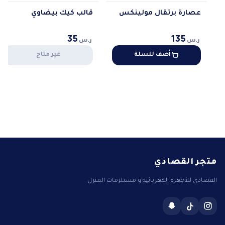
عصارة برتقال مولينكس
قالب كيك بيضاوي
35
135
ر.س
ر.س
أضف للسلة
غير متاح
متجر القصادي
القصادي للأجهزة الكهربائية و مستلزمات المنزل