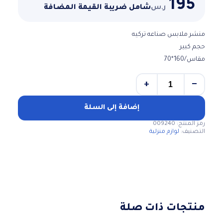
195
ر.س
شامل ضريبة القيمة المضافة
منشر ملابس صناعه تركيه
حجم كبير
مقاس/160*70
+
−
كمية
منشر
ملابس
إضافة إلى السلة
حجم
رمز المنتج:
009240
كبير
التصنيف:
لوازم منزلية
منتجات ذات صلة