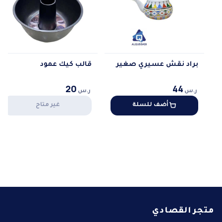
براد نقش عسيري صغير
قالب كيك عمود
20
44
ر.س
ر.س
أضف للسلة
غير متاح
متجر القصادي