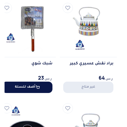
براد نقش عسيري كبير
شبك شوي
23
64
ر.س
ر.س
غير متاح
أضف للسلة