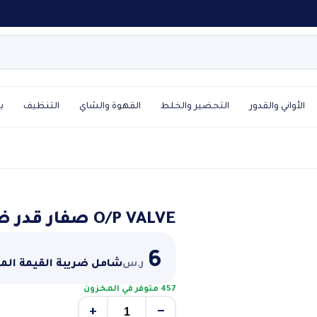
الأواني والقدور
التحضير والخلط
القهوة والشاي
التنظيف
ب
O/P VALVE صفار قدر ضغط صينى
6
ر.س
شامل ضريبة القيمة الم
457 متوفر في المخزون
+
−