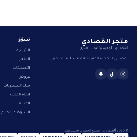
متجر القصادي
تسوّق
ألقُصّادي · أجهزة وأدوات المنزل
الرئيسية
القصادي للأجهزة الكهربائية و مستلزمات المنزل
المتجر
التصنيفات
عروض
سلة المشتريات
إتمام الطلب
الحساب
الشروط و الاحكام
© 2026 ألقُصّادي · جميع الحقوق محفوظة