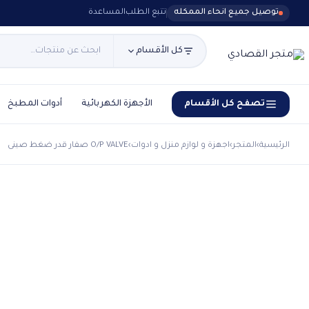
توصيل جميع انحاء الممكله
تتبع الطلب
المساعدة
كل الأقسام
تصفح كل الأقسام
الأجهزة الكهربائية
أدوات المطبخ
الرئيسية
›
المتجر
›
اجهزة و لوازم منزل و ادوات
›
O/P VALVE صفار قدر ضغط صينى