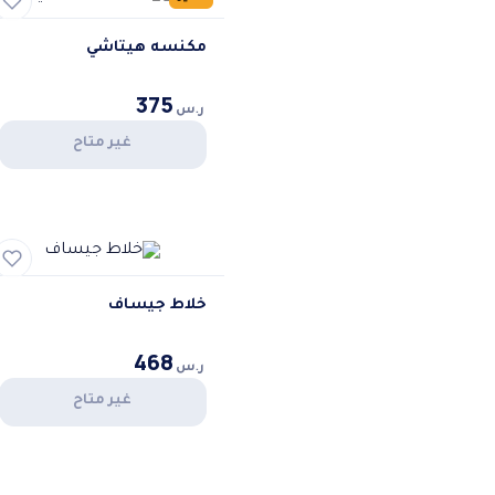
مكنسه هيتاشي
375
ر.س
غير متاح
خلاط جيساف
468
ر.س
غير متاح