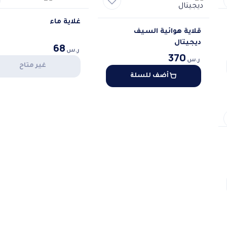
غلاية ماء
قلاية هوائية السيف
ديجيتال
68
ر.س
370
ر.س
غير متاح
أضف للسلة