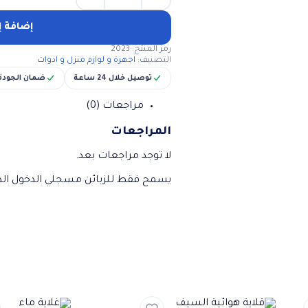
كمية
O/P
VALVE
إضافة إ
صفار
رمز المنتج:
2023
قدر
التصنيف:
اجهزة و لوازم منزل و ادوات
ضغط
صينى
توصيل خلال 24 ساعة
ضمان الجودة
مراجعات (0)
المراجعات
لا توجد مراجعات بعد.
يسمح فقط للزبائن مسجلي الدخول الذي