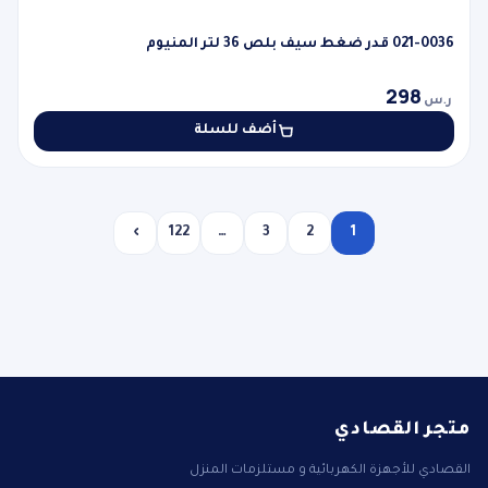
021-0036 قدر ضغط سيف بلص 36 لتر المنيوم
298
ر.س
أضف للسلة
›
122
…
3
2
1
متجر القصادي
القصادي للأجهزة الكهربائية و مستلزمات المنزل