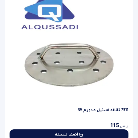
7311 ثقاله استيل مدور م 35
115
ر.س
أضف للسلة