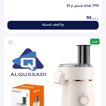
7310 ثقالة استيل م 30
95
ر.س
أضف للسلة
جديد