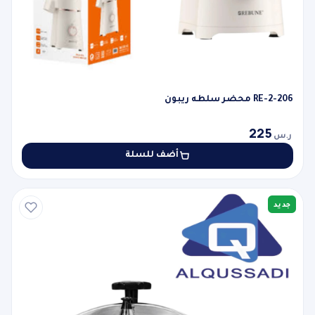
RE-2-206 محضر سلطه ريبون
225
ر.س
أضف للسلة
جديد