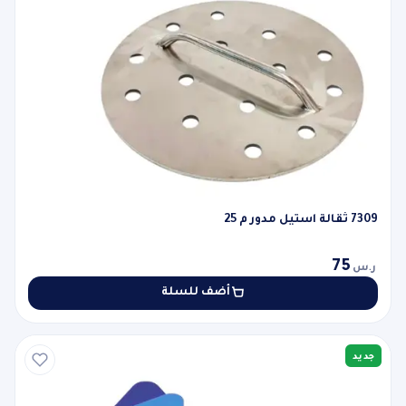
7309 ثقالة استيل مدور م 25
75
ر.س
أضف للسلة
جديد